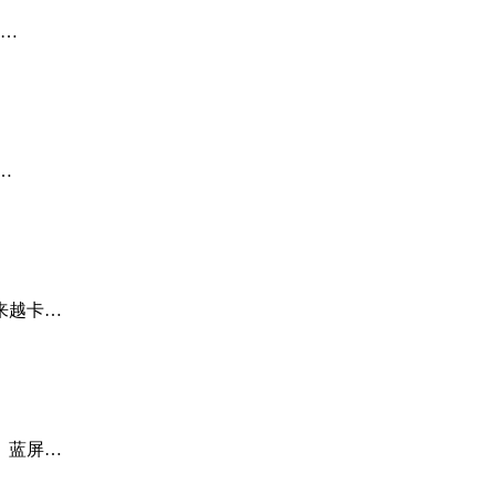
，…
…
来越卡…
、蓝屏…