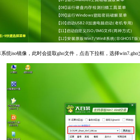
iso镜像，此时会提取gho文件，点击下拉框，选择win7.gh