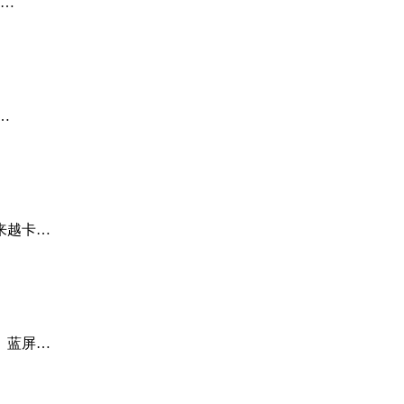
，…
…
来越卡…
、蓝屏…