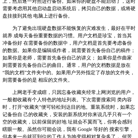
上，然后逐一对照进行备份。如果你的硬盘不能启动了，这时
需要考虑用其他启动盘启动系统后，拷贝自己的数据，或将硬
盘挂接到其他 电脑上进行备份。
为了避免出现硬盘数据不能恢复的灾难发生，最好在平时
就养 成每天备份重要数据的习惯。用户文档是珍宝，首当其
冲备份好 在需要备份的数据中，用户文档是首先要考虑备份
的数据。如果你是编辑或作者，就需要首先备份自己的稿件；
如果你是老师，需要首先备份自己的讲义； 如果你是作曲家
则需要首先备份自己的曲目。通常，用户的文档数据是放在
“我的文档”文件夹中的。如果用户另外指定了存放的文件夹，
则需要备份的是 相应的文件夹。
上网老手变成瞎，只因忘备收藏夹经常上网浏览的用户，
一般都收藏有个人特色的地址列表。下次需要搜索同 类内容
时，打开“收藏夹”便可轻松到达目的地。重装系统时，如果忘
记备份自 己的收藏夹，安装的新系统对你来说几乎只有一个
空的收藏夹，以前保留的好地 址就会不翼而飞，你将会感到
瞎眼一般。虽然你可能会说，我有 Google 等好的 搜索引擎，
但本来一步就可到位的工作人为地变得相对复杂多了， 何苦