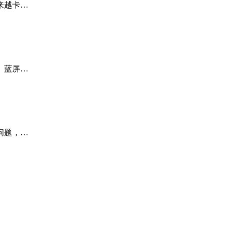
来越卡…
、蓝屏…
问题，…