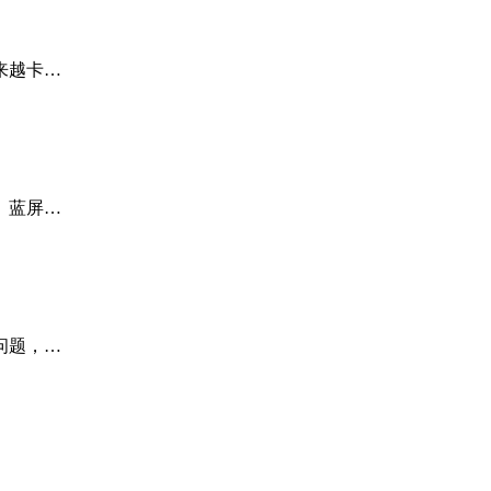
来越卡…
、蓝屏…
问题，…