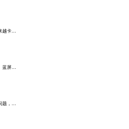
来越卡…
、蓝屏…
问题，…