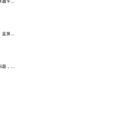
来越卡…
、蓝屏…
问题，…