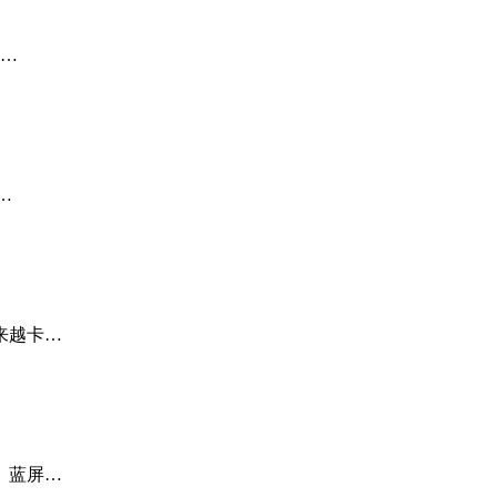
，…
…
来越卡…
、蓝屏…