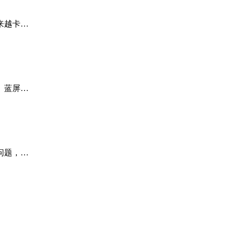
来越卡…
、蓝屏…
问题，…