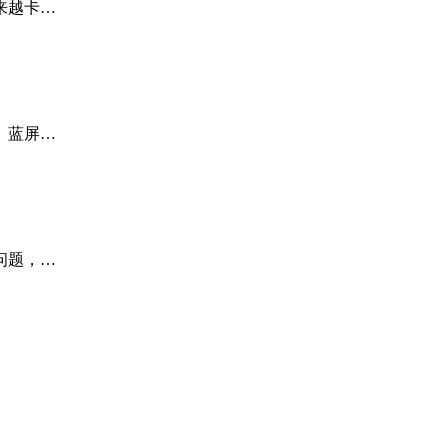
来越卡…
、蓝屏…
问题，…