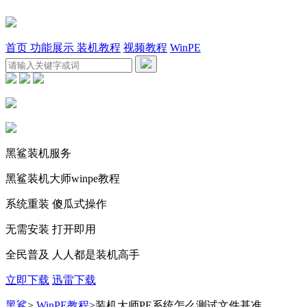
首页
功能展示
装机教程
视频教程
WinPE
黑鲨装机服务
黑鲨装机大师winpe教程
系统重装 傻瓜式操作
无需安装 打开即用
全民普及 人人都是装机高手
立即下载
迅雷下载
黑鲨
>
WinPE教程
>
装机大师PE系统怎么测试文件基准